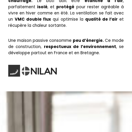
chauffage.
Le bâti doit être
étanche à l’air
,
parfaitement
isolé
, et
protégé
pour rester agréable à
vivre en hiver comme en été. La ventilation se fait avec
un
VMC double flux
qui optimise la
qualité de l’air
et
récupère la chaleur sortante.
Une maison passive consomme
peu d’énergie.
Ce mode
de construction,
respectueux de l’environnement
, se
développe partout en France et en Bretagne.