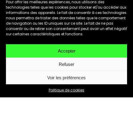
Pour offrir les meilleures expériences, nous utilisons des
technologies telles que les cookies pour stocker et/ou accéder aux
informations des appareils. Le fait de consentir à ces technologies
nous permettra de traiter des données telles que le comportement
de navigation ou les ID uniques sur ce site. Le fait de ne pas
consentir ou de retirer son consentement peut avoir un effet négatif
sur certaines caractéristiques et fonctions.
Accepter
Refuser
Voir les préférences
Politique de cookies